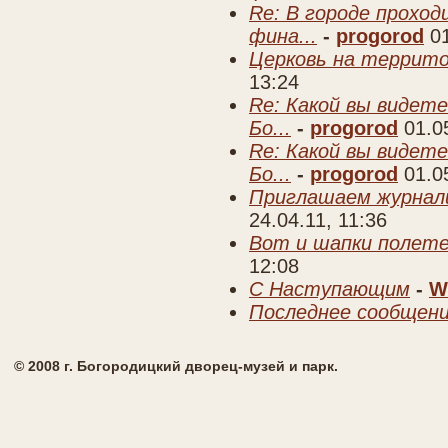
Re: В городе прохо
фина...
-
progorod
0
Церковь на террито
13:24
Re: Какой вы видете
Бо...
-
progorod
01.0
Re: Какой вы видете
Бо...
-
progorod
01.0
Приглашаем журнал
24.04.11, 11:36
Вот и шапки полете
12:08
C Наступающим
-
W
Последнее сообщен
© 2008 г. Богородицкий дворец-музей и парк.