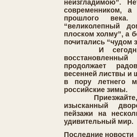
неизгладимою”. Не
современником, а 
прошлого века.
“великолепный до
плоском холму”, а 
почитались “чудом з
И сегодня, 
восстановленн
продолжает рад
весенней листвы и 
в пору летнего м
российские зимы.
Приезжайте, и 
изысканный двор
пейзажи на нескол
удивительный мир.
Последние новости