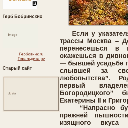
Герб Бобринских
Если у указателя 
трассы Москва – До
перенесешься в 
Гербовник.ru
окажешься в дивно
Геральдика.ру
— бывшей усадьбе г
Старый сайт
слывшей за сво
любопытства”. Р
первый владеле
Богородицкого” 
Екатерины II и Григ
“Напрасно буде
прежней пышност
изящного вкуса 