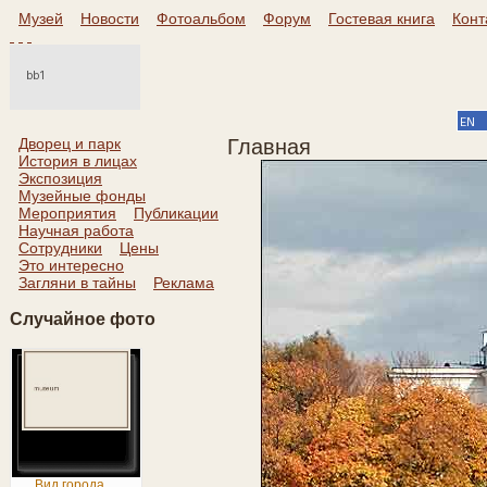
Музей
Новости
Фотоальбом
Форум
Гостевая книга
Конт
Дворец и парк
Главная
История в лицах
Экспозиция
Музейные фонды
Мероприятия
Публикации
Научная работа
Сотрудники
Цены
Это интересно
Загляни в тайны
Реклама
Случайное фото
Вид города ...