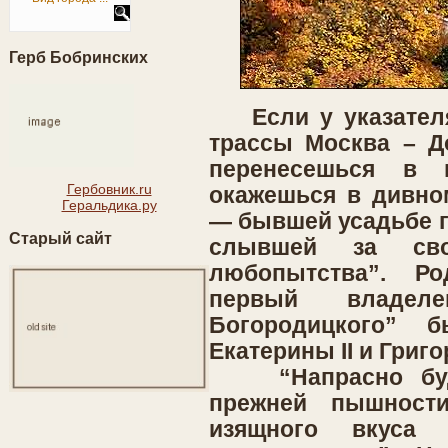
Герб Бобринских
Если у указателя 
трассы Москва – До
перенесешься в 
Гербовник.ru
окажешься в дивно
Геральдика.ру
— бывшей усадьбе г
Старый сайт
слывшей за сво
любопытства”. Р
первый владеле
Богородицкого” 
Екатерины II и Григ
“Напрасно буде
прежней пышност
изящного вкуса 