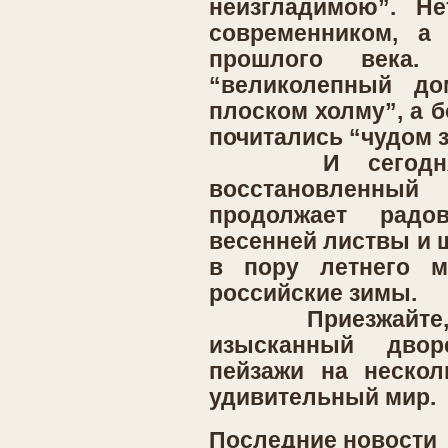
неизгладимою”. Не
современником, а 
прошлого века.
“великолепный до
плоском холму”, а 
почитались “чудом з
И сегодня, 
восстановленн
продолжает рад
весенней листвы и 
в пору летнего м
российские зимы.
Приезжайте, и 
изысканный двор
пейзажи на нескол
удивительный мир.
Последние новости