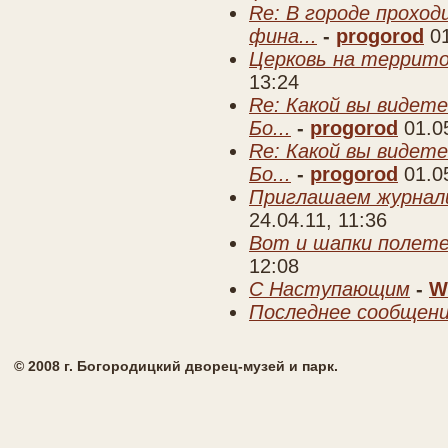
Re: В городе прохо
фина...
-
progorod
0
Церковь на террито
13:24
Re: Какой вы видете
Бо...
-
progorod
01.0
Re: Какой вы видете
Бо...
-
progorod
01.0
Приглашаем журнал
24.04.11, 11:36
Вот и шапки полете
12:08
C Наступающим
-
W
Последнее сообщен
© 2008 г. Богородицкий дворец-музей и парк.