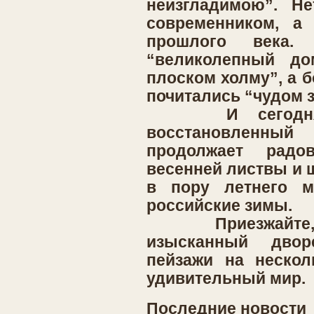
неизгладимою”. Не
современником, а 
прошлого века.
“великолепный до
плоском холму”, а 
почитались “чудом з
И сегодня, 
восстановленн
продолжает рад
весенней листвы и 
в пору летнего м
российские зимы.
Приезжайте, и 
изысканный двор
пейзажи на нескол
удивительный мир.
Последние новости