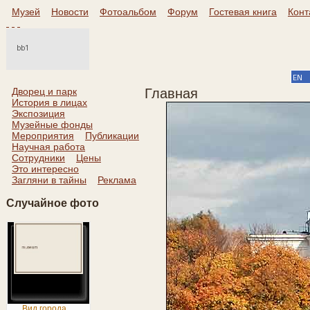
Музей
Новости
Фотоальбом
Форум
Гостевая книга
Конт
Дворец и парк
Главная
История в лицах
Экспозиция
Музейные фонды
Мероприятия
Публикации
Научная работа
Сотрудники
Цены
Это интересно
Загляни в тайны
Реклама
Случайное фото
Вид города ...