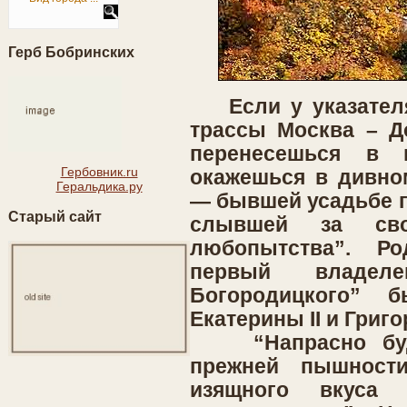
Герб Бобринских
Если у указателя 
трассы Москва – До
перенесешься в 
Гербовник.ru
окажешься в дивно
Геральдика.ру
— бывшей усадьбе г
Старый сайт
слывшей за сво
любопытства”. Р
первый владеле
Богородицкого” 
Екатерины II и Григ
“Напрасно буде
прежней пышност
изящного вкуса 