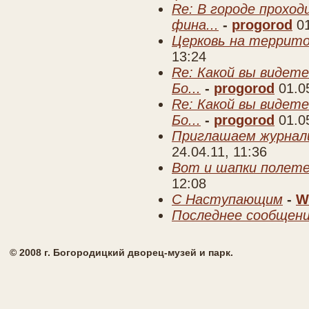
Re: В городе прохо
фина...
-
progorod
0
Церковь на террито
13:24
Re: Какой вы видете
Бо...
-
progorod
01.0
Re: Какой вы видете
Бо...
-
progorod
01.0
Приглашаем журнал
24.04.11, 11:36
Вот и шапки полете
12:08
C Наступающим
-
W
Последнее сообщен
© 2008 г. Богородицкий дворец-музей и парк.