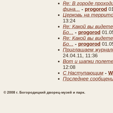
Re: В городе прохо
фина...
-
progorod
0
Церковь на террито
13:24
Re: Какой вы видете
Бо...
-
progorod
01.0
Re: Какой вы видете
Бо...
-
progorod
01.0
Приглашаем журнал
24.04.11, 11:36
Вот и шапки полете
12:08
C Наступающим
-
W
Последнее сообщен
© 2008 г. Богородицкий дворец-музей и парк.