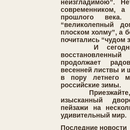
неизгладимою”. Не
современником, а 
прошлого века.
“великолепный до
плоском холму”, а 
почитались “чудом з
И сегодня, 
восстановленн
продолжает рад
весенней листвы и 
в пору летнего м
российские зимы.
Приезжайте, и 
изысканный двор
пейзажи на нескол
удивительный мир.
Последние новости