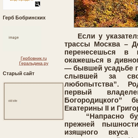
Герб Бобринских
Если у указателя 
трассы Москва – До
перенесешься в 
Гербовник.ru
окажешься в дивно
Геральдика.ру
— бывшей усадьбе г
Старый сайт
слывшей за сво
любопытства”. Р
первый владеле
Богородицкого” 
Екатерины II и Григ
“Напрасно буде
прежней пышност
изящного вкуса 