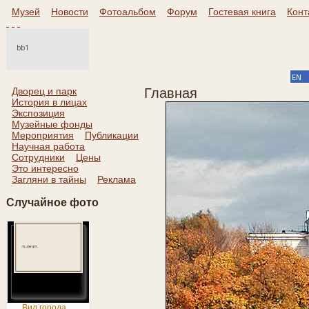
Музей
Новости
Фотоальбом
Форум
Гостевая книга
Конт
Дворец и парк
Главная
История в лицах
Экспозиция
Музейные фонды
Мероприятия
Публикации
Научная работа
Сотрудники
Цены
Это интересно
Загляни в тайны
Реклама
Случайное фото
Вид города ...