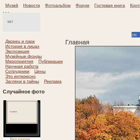
Музей
Новости
Фотоальбом
Форум
Гостевая книга
Конт
Дворец и парк
Главная
История в лицах
Экспозиция
Музейные фонды
Мероприятия
Публикации
Научная работа
Сотрудники
Цены
Это интересно
Загляни в тайны
Реклама
Случайное фото
Вид города ...