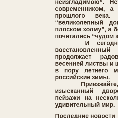
неизгладимою”. Не
современником, а 
прошлого века.
“великолепный до
плоском холму”, а 
почитались “чудом з
И сегодня, 
восстановленн
продолжает рад
весенней листвы и 
в пору летнего м
российские зимы.
Приезжайте, и 
изысканный двор
пейзажи на нескол
удивительный мир.
Последние новости