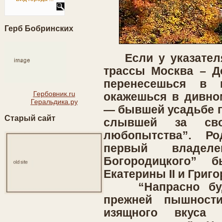
Герб Бобринских
Если у указателя 
трассы Москва – До
перенесешься в 
Гербовник.ru
окажешься в дивно
Геральдика.ру
— бывшей усадьбе г
Старый сайт
слывшей за сво
любопытства”. Р
первый владеле
Богородицкого” 
Екатерины II и Григ
“Напрасно буде
прежней пышност
изящного вкуса 