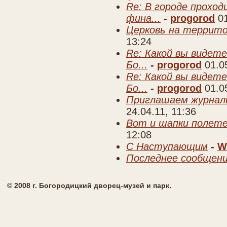
Re: В городе прохо
фина...
-
progorod
0
Церковь на террито
13:24
Re: Какой вы видете
Бо...
-
progorod
01.0
Re: Какой вы видете
Бо...
-
progorod
01.0
Приглашаем журнал
24.04.11, 11:36
Вот и шапки полете
12:08
C Наступающим
-
W
Последнее сообщен
© 2008 г. Богородицкий дворец-музей и парк.