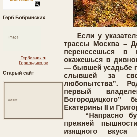
Герб Бобринских
Если у указателя 
трассы Москва – До
перенесешься в 
Гербовник.ru
окажешься в дивно
Геральдика.ру
— бывшей усадьбе г
Старый сайт
слывшей за сво
любопытства”. Р
первый владеле
Богородицкого” 
Екатерины II и Григ
“Напрасно буде
прежней пышност
изящного вкуса 