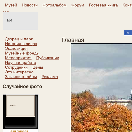
Музей
Новости
Фотоальбом
Форум
Гостевая книга
Конт
Дворец и парк
Главная
История в лицах
Экспозиция
Музейные фонды
Мероприятия
Публикации
Научная работа
Сотрудники
Цены
Это интересно
Загляни в тайны
Реклама
Случайное фото
Вид города ...