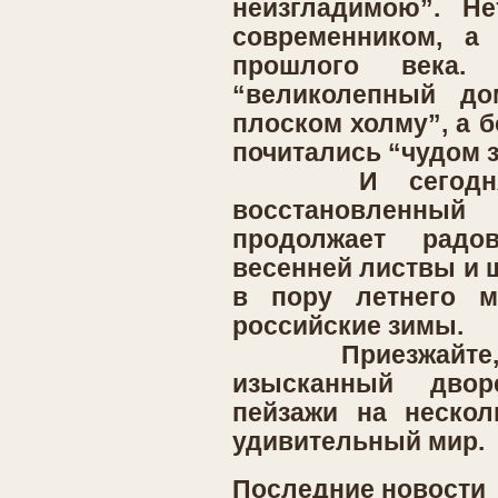
неизгладимою”. Не
современником, а 
прошлого века.
“великолепный до
плоском холму”, а 
почитались “чудом з
И сегодня, 
восстановленн
продолжает рад
весенней листвы и 
в пору летнего м
российские зимы.
Приезжайте, и 
изысканный двор
пейзажи на нескол
удивительный мир.
Последние новости