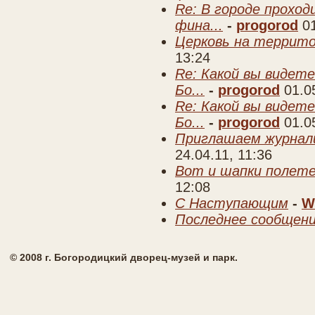
Re: В городе прохо
фина...
-
progorod
0
Церковь на террито
13:24
Re: Какой вы видете
Бо...
-
progorod
01.0
Re: Какой вы видете
Бо...
-
progorod
01.0
Приглашаем журнал
24.04.11, 11:36
Вот и шапки полете
12:08
C Наступающим
-
W
Последнее сообщен
© 2008 г. Богородицкий дворец-музей и парк.