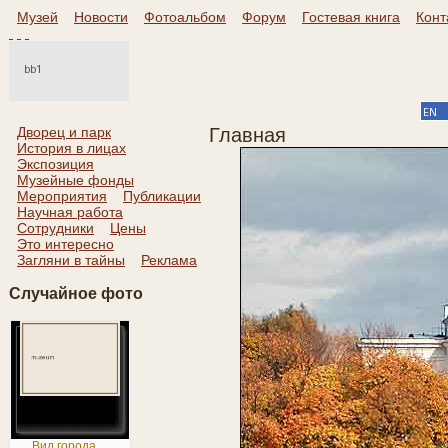
Музей
Новости
Фотоальбом
Форум
Гостевая книга
Конт
Дворец и парк
Главная
История в лицах
Экспозиция
Музейные фонды
Мероприятия
Публикации
Научная работа
Сотрудники
Цены
Это интересно
Загляни в тайны
Реклама
Случайное фото
Вид города ...