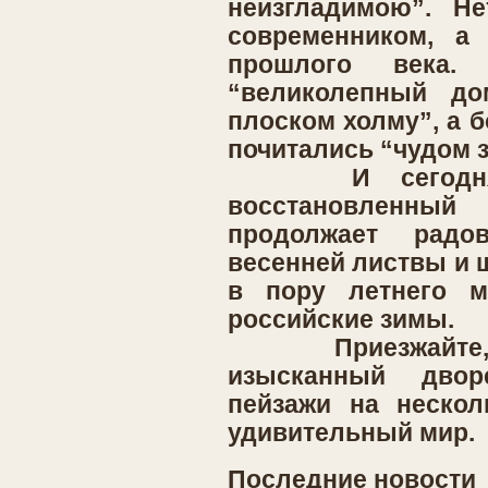
неизгладимою”. Не
современником, а 
прошлого века.
“великолепный до
плоском холму”, а 
почитались “чудом з
И сегодня, 
восстановленн
продолжает рад
весенней листвы и 
в пору летнего м
российские зимы.
Приезжайте, и 
изысканный двор
пейзажи на нескол
удивительный мир.
Последние новости