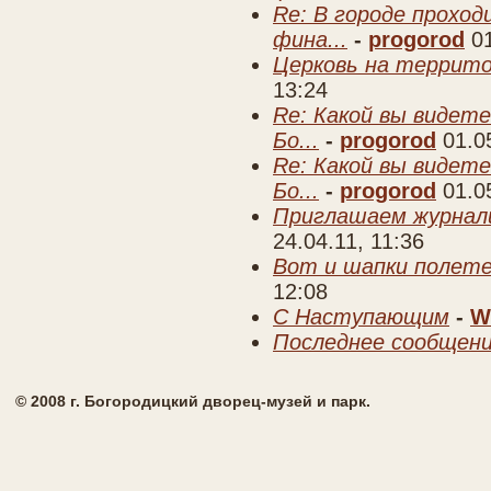
Re: В городе прохо
фина...
-
progorod
0
Церковь на террито
13:24
Re: Какой вы видете
Бо...
-
progorod
01.0
Re: Какой вы видете
Бо...
-
progorod
01.0
Приглашаем журнал
24.04.11, 11:36
Вот и шапки полете
12:08
C Наступающим
-
W
Последнее сообщен
© 2008 г. Богородицкий дворец-музей и парк.