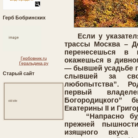
Герб Бобринских
Если у указателя 
трассы Москва – До
перенесешься в 
Гербовник.ru
окажешься в дивно
Геральдика.ру
— бывшей усадьбе г
Старый сайт
слывшей за сво
любопытства”. Р
первый владеле
Богородицкого” 
Екатерины II и Григ
“Напрасно буде
прежней пышност
изящного вкуса 