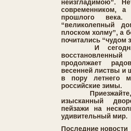
неизгладимою”. Не
современником, а 
прошлого века.
“великолепный до
плоском холму”, а 
почитались “чудом з
И сегодня, 
восстановленн
продолжает рад
весенней листвы и 
в пору летнего м
российские зимы.
Приезжайте, и 
изысканный двор
пейзажи на нескол
удивительный мир.
Последние новости