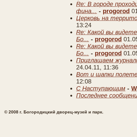
Re: В городе прохо
фина...
-
progorod
0
Церковь на террито
13:24
Re: Какой вы видете
Бо...
-
progorod
01.0
Re: Какой вы видете
Бо...
-
progorod
01.0
Приглашаем журнал
24.04.11, 11:36
Вот и шапки полете
12:08
C Наступающим
-
W
Последнее сообщен
© 2008 г. Богородицкий дворец-музей и парк.