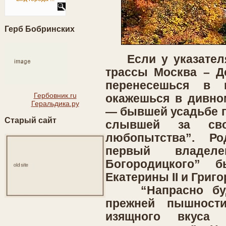
Герб Бобринских
Если у указателя 
трассы Москва – До
перенесешься в 
Гербовник.ru
окажешься в дивно
Геральдика.ру
— бывшей усадьбе г
Старый сайт
слывшей за сво
любопытства”. Р
первый владеле
Богородицкого” 
Екатерины II и Григ
“Напрасно буде
прежней пышност
изящного вкуса 