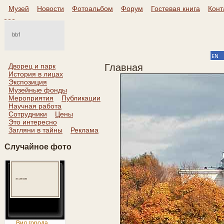
Музей
Новости
Фотоальбом
Форум
Гостевая книга
Конт
Дворец и парк
Главная
История в лицах
Экспозиция
Музейные фонды
Мероприятия
Публикации
Научная работа
Сотрудники
Цены
Это интересно
Загляни в тайны
Реклама
Случайное фото
Вид города ...